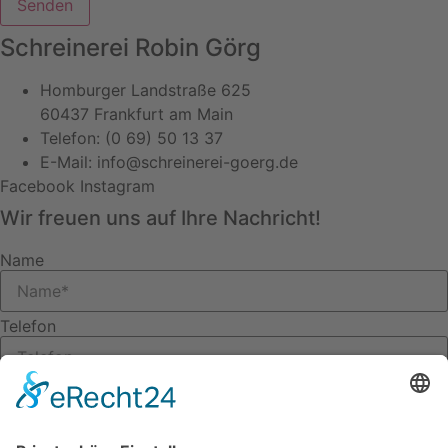
Senden
Schreinerei Robin Görg
Homburger Landstraße 625
60437 Frankfurt am Main
Telefon: (0 69) 50 13 37
E-Mail: info@schreinerei-goerg.de
Facebook
Instagram
Wir freuen uns auf Ihre Nachricht!
Name
Telefon
E-Mail